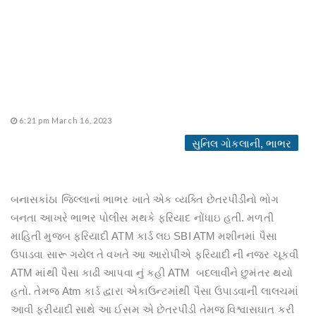
6:21 pm March 16, 2023
સુનિલ ગોકલાની, ભાભર
બનાસકાંઠા જિલ્લાનાં ભાભર ખાતે એક વ્યક્તિ છેતરપીંડીનો ભોગ
બનતા આખરે ભાભર પોલીસ મથકે ફરિયાદ નોંધાઇ હતી. મળતી
માહિતી મુજબ ફરિયાદી ATM કાર્ડ લઇ SBI ATM મશીનમાં પૈસા
ઉપાડવા સારૂ ગયેલ તે વખતે આ આરોપીએ ફરિયાદી ની નજર ચૂકવી
ATM માંથી પૈસા કાઢી આપવા નું કહી ATM બદલાવીને છુમંતર થયો
હતો. તેમજ Atm કાર્ડ દ્વારા એકાઉન્ટમાંથી પૈસા ઉપાડવાની લાલચમાં
આવી ફરીયાદી સાથે આ ઈસમ એ છેતરપીંડી તેમજ વિશ્વાસઘાત કરી