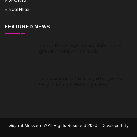
BUSINESS
FEATURED NEWS
અમદાવાદ જિલ્લાના ધંધુકા તાલુકામાં સંઘરેલ કપાસની
જીવાતથી શીળસનો રોગ ચાળો વકર્યો..
ઝાલોદ બજરંગ દળ અને વિશ્વ હિન્દુ પરિષદ દ્વારા સેવા
સપ્તાહ નિમિત્તે સફાઈ અભિયાન હાથ ધરાયું..
Gujarat Message © All Rights Reserved 2020 | Developed By