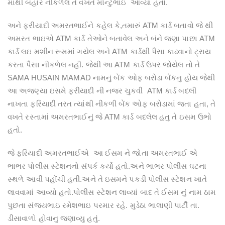
માંથી બહાર નીકળેલ તે વખતે મોન્ટુભાઇ આવ્યા હતા.
અને ફરીયાદી અમરતભાઈને કહેલ કે,તમારું ATM કાર્ડ બતાવો જે થી
અમરત ભાઇએ ATM કાર્ડ તેઓને બતાવેલ અને બંને જણા પાછા ATM
કાર્ડ લઇ મશીન રૂમમાં ગયેલ અને ATM કાર્ડથી પૈસા કાઢવાનો ટ્રાય
કરતા પૈસા નીકળેલ નહી. જેથી આ ATM કાર્ડ ઉપર જોયેલ તો તે
SAMA HUSAIN MAMAD નામનું બેંક ઓફ બરોડા બેંકનુ હોય જેથી
આ અજણ્યા ઇસમે ફરીયાદી ની નજર ચુકવી ATM કાર્ડ બદલી
નાખતા ફરિયાદી તરત ત્યાંથી નીકળી બેંક ઓફ બરોડામાં જતા હતા, તે
વખતે રસ્તામાં અમરતભાઈનું જે ATM કાર્ડ બદલેલ હતુ તે ઇસમ ઉભો
હતો.
જે ફરિયાદી અમરતભાઈએ આ ઈસમ ને જોતા અમરતભાઈ એ
ભાભર પોલીસ સ્ટેશનનો સંપર્ક કર્યો હતો.અને ભાભર પોલીસ ઘટના
સ્થળે આવી પહોંચી હતી.અને તે ઇસમને પકડી પોલીસ સ્ટેશન ખાતે
લાવવામાં આવ્યો હતો.પોલીસ સ્ટેશન લાવ્યાં બાદ તે ઈસમ નું નામ ઠામ
પુછતા સંજયભાઇ રમેશભાઇ પરમાર રહે. મુડેઠા ભાલાણી પાર્ટી તા.
ડીસાવાળો હોવાનુ જણાવ્યુ હતું.