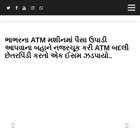
ભાભરના ATM મશીનમાં પૈસા ઉપાડી
આપવાના બહાને નજરચૂક કરી ATM બદલી
છેતરપિંડી કરતો એક ઈસમ ઝડપાયો..
Previous
Next