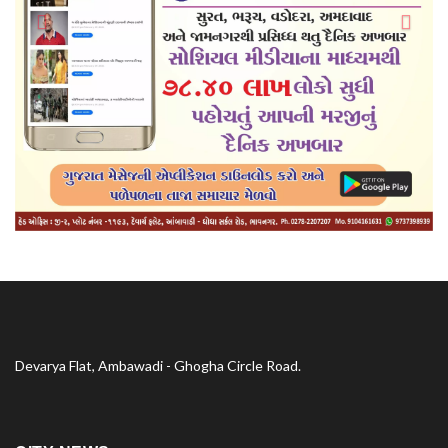
Devarya Flat, Ambawadi - Ghogha Circle Road.