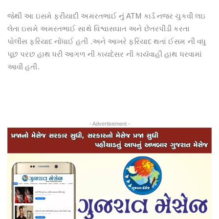
જેથી આ ઇસમે ફરીયાદી અમરતભાઈ નું ATM કાર્ડ નજર ચુકવી લઇ
લેતા ઇસમે અમરતભાઈ સાથે વિશ્વાસઘાત અને છેતરપીંડી કરતા
પોલીસ ફરિયાદ નોંધાઈ હતી .અને આખરે ફરિયાદ થતાં ઈસમ ની વધુ
પૂછ પરછ હાથ ધરી આગળ ની કાયદેસર ની કાયૅવાહી હાથ ધરવામાં
આવી હતી.
- Advertisement -
Previous
Next