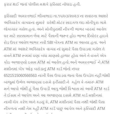
ફરાર થઈ જતાં પોલીસ મથકે ફરિયાદ નોંધાઇ હતી.
ફરિયાદી અમરતભાઈ ભીખાભાઇ તા.૧૫/૦૩/૨૦૨૩ ના સવારના આશરે
અગિયારેક વાગ્યાના સુમારે ઘરેથી મોટર સાઇકલ લઇ મોતીપુરા ગામે
લોકાચાર ગયેલ હતા. અને મોતીપુરાથી નીકળી ભાભર બારમાં આવેલ
ઘર માટે સરસામાન લેવા માટે પૈસાની જરૂર હોઇ ભાભર દિયોદર હાઇવે
રોડ ઉપર આવેલ ભાભર નવી SBI બેંકના ATM મા આવ્યા હતા. અને
ATM માં આશરે અગિયારેક વાગ્યા નાં સુમારે પૈસા ઉપાડવા ગયેલ તે
વખતે ATM રૂમમાં ઘણા બધા માણસો હાજર હોય અને તે વખતે એક
કોઇ અજાણ્યો ઇસમ ATM માં આવેલ હતો.અને અમરતભાઈ ને ATM
મશીનમાં બેંક ઓફ બરોડાનું ATM કાર્ડ જેનો નંબર
6521515060566563 નાખી પૈસા ઉપાડવા જતા પૈસા ઉપડેલ નહીં જેથી
બાજુમાં ઉભેલ અજાણ્યા ઇસમે ફરીયાદી ને કહેલ કે તમારૂં ATM
મને આપો જેથી હું પૈસા ઉપાડી આપુ જેથી વિશ્વાસ માં આવી ATM કાર્ડ
તે ઈસમ ને આપેલ અને આ અજાણ્યા ઇસમે ATM કાર્ડ મશીનમાં
નાખી ચેક કરેલ અને કહ્યું કે, ATM મશીનમાં પૈસા નથી જેથી પૈસા
નીકળતા નથી તેમ કહી ATM કાર્ડ પાછુ આપેલ અને ફરિયાદી ATM