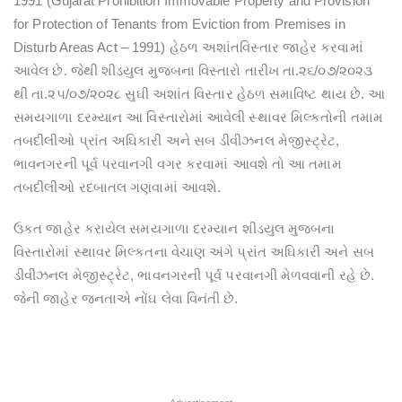
1991 (Gujarat Prohibition Immovable Property and Provision
for Protection of Tenants from Eviction from Premises in
Disturb Areas Act – 1991) હેઠળ અશાંતવિસ્તાર જાહેર કરવામાં
આવેલ છે. જેથી શીડયુલ મુજબના વિસ્તારો તારીખ તા.૨૬/૦૭/૨૦૨૩
થી તા.૨૫/૦૭/૨૦૨૮ સુઘી અશાંત વિસ્તાર હેઠળ સમાવિષ્ટ થાય છે. આ
સમયગાળા દરમ્યાન આ વિસ્તારોમાં આવેલી સ્થાવર મિલ્કતોની તમામ
તબદીલીઓ પ્રાંત અઘિકારી અને સબ ડીવીઝનલ મેજીસ્ટ્રેટ,
ભાવનગરની પૂર્વ પરવાનગી વગર કરવામાં આવશે તો આ તમામ
તબદીલીઓ રદબાતલ ગણવામાં આવશે.
ઉકત જાહેર કરાયેલ સમયગાળા દરમ્યાન શીડયુલ મુજબના
વિસ્તારોમાં સ્થાવર મિલ્કતના વેચાણ અંગે પ્રાંત અઘિકારી અને સબ
ડીવીઝનલ મેજીસ્ટ્રેટ, ભાવનગરની પૂર્વ પરવાનગી મેળવવાની રહે છે.
જેની જાહેર જનતાએ નોંઘ લેવા વિનંતી છે.