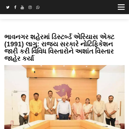
ભાવનગર શહેરમાં ડિસ્ટર્બ્ડ એરિયાસ એક્ટ
(1991) લાગુ: રાજ્ય સરકારે નોટિફિકેશન
જારી કરી વિવિધ વિસ્તારોને અશાંત વિસ્તાર
જાહેર કર્યા
Previous
Next