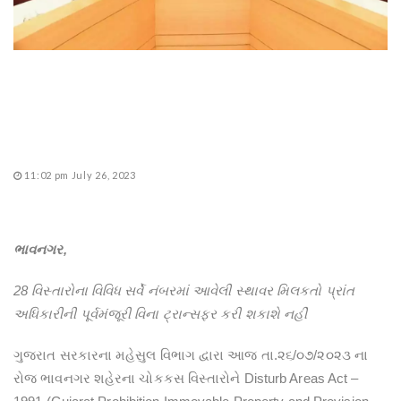
11:02 pm July 26, 2023
ભાવનગર,
28 વિસ્તારોના વિવિધ સર્વે નંબરમાં આવેલી સ્થાવર મિલકતો પ્રાંત
અધિકારીની પૂર્વમંજૂરી વિના ટ્રાન્સફર કરી શકાશે નહીં
ગુજરાત સરકારના મહેસુલ વિભાગ દ્વારા આજ તા.૨૬/૦૭/૨૦૨૩ ના
રોજ ભાવનગર શહેરના ચોકકસ વિસ્તારોને Disturb Areas Act –