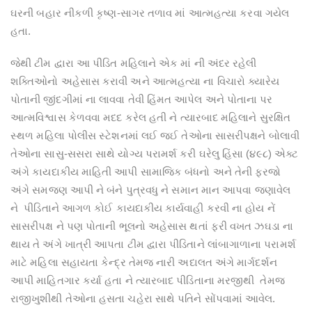
ઘરની બહાર નીકળી કૃષ્ણ-સાગર તળાવ માં આત્મહત્યા કરવા ગયેલ
હતા.
જેથી ટીમ દ્વારા આ પીડિત મહિલાને એક માં ની અંદર રહેલી
શક્તિઓનો અહેસાસ કરાવી અને આત્મહત્યા ના વિચારો ક્યારેય
પોતાની જીંદગીમાં ના લાવવા તેવી હિંમત આપેલ અને પોતાના પર
આત્મવિશ્વાસ કેળવવા મદદ કરેલ હતી ને ત્યારબાદ મહિલાને સુરક્ષિત
સ્થળ મહિલા પોલીસ સ્ટેશનમાં લઈ જઈ તેઓના સાસરીપક્ષને બોલાવી
તેઓના સાસુ-સસરા સાથે યોગ્ય પરામર્શ કરી ઘરેલુ હિંસા (૪૯૮) એક્ટ
અંગે કાયદાકીય માહિતી આપી સામાજિક બંધનો અને તેની ફરજો
અંગે સમજણ આપી ને બંને પુત્રવધુ ને સમાન માન આપવા જણાવેલ
ને પીડિતાને આગળ કોઈ કાયદાકીય કાર્યવાહી કરવી ના હોય નેં
સાસરીપક્ષ ને પણ પોતાની ભૂલનો અહેસાસ થતાં ફરી વખત ઝઘડા ના
થાય તે અંગે ખાત્રી આપતા ટીમ દ્વારા પીડિતાને લાંબાગાળાના પરામર્શ
માટે મહિલા સહાયતા કેન્દ્ર તેમજ નારી અદાલત અંગે માર્ગદર્શન
આપી માહિતગાર કર્યા હતા ને ત્યારબાદ પીડિતાના મરજીથી તેમજ
રાજીખુશીથી તેઓના હસતા ચહેરા સાથે પતિને સોંપવામાં આવેલ.