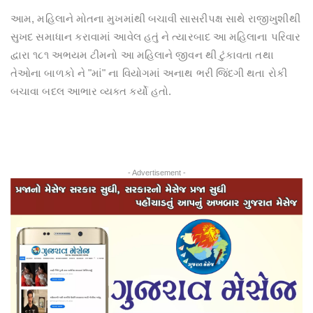
આમ, મહિલાને મોતના મુખમાંથી બચાવી સાસરીપક્ષ સાથે રાજીખુશીથી
સુખદ સમાધાન કરાવામાં આવેલ હતું ને ત્યારબાદ આ મહિલાના પરિવાર
દ્વારા ૧૮૧ અભયમ ટીમનો આ મહિલાને જીવન થી ટુંકાવતા તથા
તેઓના બાળકો ને "માં" ના વિયોગમાં અનાથ ભરી જિંદગી થતા રોકી
બચાવા બદલ આભાર વ્યક્ત કર્યો હતો.
- Advertisement -
Previous
Next