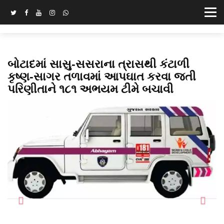
બોટાદમાં સાસુ-સસરાના ત્રાસથી કંટાળી
કૃષ્ણ-સાગર તળાવમાં આપઘાત કરવા જતી
પરિણીતાને ૧૮૧ અભયમ ટીમે બચાવી
Previous
Next