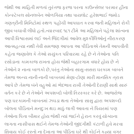
જેથી આ માહિતી મળતાં તુરંતજ ફરજ પરના કાઉન્સેલર પરમાર હીના
કોન્સ્ટેબલ સોનલબેન ઓળગિયા તથા પાયલોટ હરેશભાઈ જમોડ
ગણત્રીની મિનિટોમાં સ્થળ પહોંચી આપઘાત કરવા જતી મહિલાને રોકી
જીવ બચાવી લીધો હતો.ત્યારબાદ ૧૮૧ ટીમે આ મહિલાને પહેલા શાંત્વના
આપી વિશ્વાસમાં લઈ અને જિંદગીમાં આવેલ મુશ્કીલિઓનું નીરાકરણ
આત્મહત્યા નથી તેવી સમજણ આપતા આ પીડિતાએ તેમની આપવીતી
કહેતા જણાવેલ કે તેઓ સયુંકત પરિવારમા રહે છે ને તેઓના પતિ
રસોડાના કામકાજ રાખતા હોય જેથી બહારગામ વધારે હોય છે ને
તેઓને ૨ નાના બાળકો છે,પરંતુ તેઓના સાસુ-સસરા ઘરકામ બાબતે
તેમજ અન્ય નાની-નાની બાબતમાં મેણા-ટોણા મારી માનસિક ત્રાસ
આપે છે તેમજ બંને વહુઓ માં ભેદભાવ રાખી તેઓની દેરાણી સાથે સારું
વર્તન કરે છે ને તેઓને અપશબ્દો બોલી તિરસ્કાર કરે છે. આજરોજ
પણ ઘરકામની બાબતમાં ઝઘડા થતા તેઓના સાસુ દ્વારા અપશબ્દો
બોલતા પીડિતાને મનદુઃખ થઇ માઠું લાગી આવતા ને પિયરમાં પણ
તેઓના પિતા બીમાર હોય જેથી ત્યાં જઈને હેરાન કરવું યોગ્યના
લાગતા નાસીપાસ થઈને તેમજ તેઓની જીંદગીથી કંટાળી હવે મરવા
સિવાય કોઈ રસ્તો ના દેખાતા આ પીડિતા ઘરે થી કોઈને કહ્યા વગર