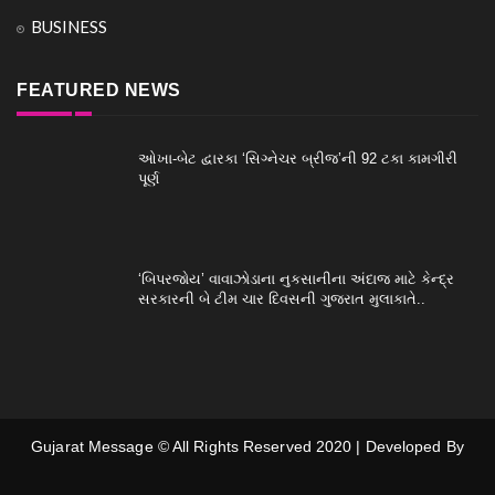
BUSINESS
FEATURED NEWS
ઓખા-બેટ દ્વારકા ‘સિગ્નેચર બ્રીજ’ની 92 ટકા કામગીરી
પૂર્ણ
‘બિપરજોય’ વાવાઝોડાના નુકસાનીના અંદાજ માટે કેન્દ્ર
સરકારની બે ટીમ ચાર દિવસની ગુજરાત મુલાકાતે..
Gujarat Message © All Rights Reserved 2020 | Developed By