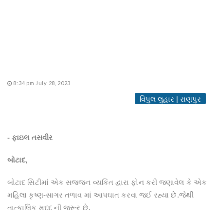
8:34 pm July 28, 2023
વિપુલ લુહાર | રાણપુર
- ફાઇલ તસવીર
બોટાદ,
બોટાદ સિટીમાં એક સજ્જન વ્યકિત દ્વારા ફોન કરી જણાવેલ કે એક
મહિલા કૃષ્ણ-સાગર તળાવ માં આપઘાત કરવા જઈ રહ્યા છે.જેથી
તાત્કાલિક મદદ ની જરૂર છે.