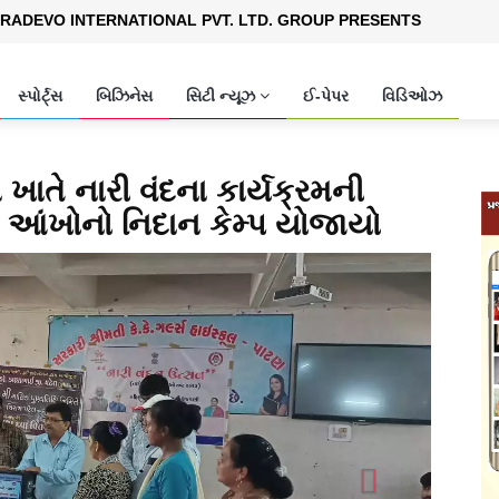
RADEVO INTERNATIONAL PVT. LTD. GROUP PRESENTS
સ્પોર્ટ્સ
બિઝિનેસ
સિટી ન્યૂઝ
ઈ-પેપર
વિડિઓઝ
ખાતે નારી વંદના કાર્યક્રમની
 આંખોનો નિદાન કેમ્પ યોજાયો
Next