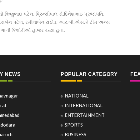
ૉ.વિષ્‍ણુભાઇ પટેલ, પ્રિન્‍સીપાલ ર્ડા.દિનેશભાઇ પ્રજાપતિ,
 ધારાબેન પટેલ, રમીલાબેન રાઠોડ, આર.બી.એસ.કે ટીમ અન્‍ય
 શાળાની કિશોરીઓ હાજર રહ્યા હતા.
TY NEWS
POPULAR CATEGORY
FE
havnagar
NATIONAL
rat
INTERNATIONAL
hmedabad
ENTERTAINMENT
adodara
SPORTS
haruch
BUSINESS