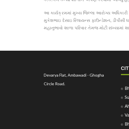
આ કાર્યક્રમમાં મુખ્‍ય જિલ્‍લા આરોગ્‍ય અધિકારી ડ
મુકેશભાઇ દેસાઇ રિલાયન્‍સ ફાઉન્‍ડેશન, ડીપીસી
મહાનુભાવો શાળા પરિવાર તેમજ મોટી સંખ્‍યામાં
CI
Devarya Flat, Ambawadi - Ghogha
Circle Road.
B
Su
A
V
B