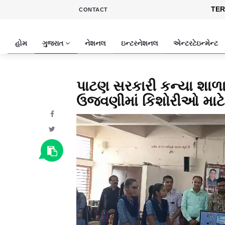
TER
CONTACT
હોમ
ગુજરાત
નેશનલ
ઇન્ટરનેશનલ
એન્ટરટેઇન્મેન્ટ
પાટણ સરકારી કન્‍યા શાળા 
ઉજવણીમાં કિશોરીઓ માટે
Previous