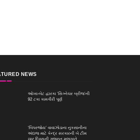
ATURED NEWS
ઓખા-બેટ દ્વારકા ‘સિગ્નેચર બ્રીજ’ની
92 ટકા કામગીરી પૂર્ણ
‘બિપરજોય’ વાવાઝોડાના નુકસાનીના
અંદાજ માટે કેન્દ્ર સરકારની બે ટીમ
ચાર દિવસની ગુજરાત મુલાકાતે..