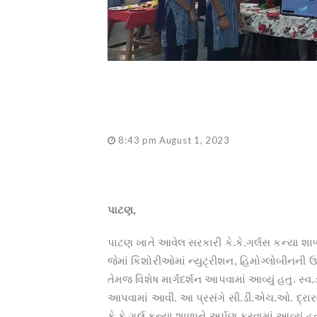
8:43 pm August 1, 2023
પાટણ,
પાટણ ખાતે આવેલ સરકારી કે.કે.ગર્લસ કન્‍યા શા
જેમાં કિશોરીઓમાં ન્‍યુટ્રીશન, હિમોગ્‍લોબીન
તેમજ વિશેષ માર્ગદર્શન આપવામાં આવ્યું હતુ. સ્
આપવામાં આવી. આ પ્રસંગે સી.ડી.એચ.ઓ. દ્રારા 
કે.કે.ગર્લ કન્‍યા શાળાને અર્પણ કરવામાં આવ્‍યું હ