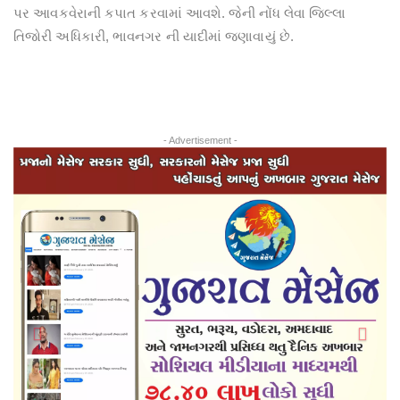
પર આવકવેરાની કપાત કરવામાં આવશે. જેની નોંધ લેવા જિલ્લા
તિજોરી અધિકારી, ભાવનગર ની યાદીમાં જણાવાયું છે.
- Advertisement -
Previous
Next