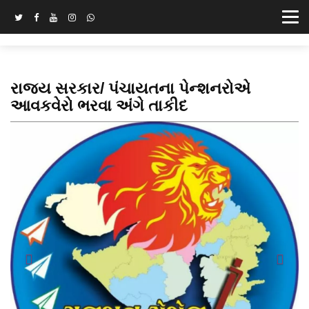
રાજ્ય સરકાર/ પંચાયતના પેન્શનરોએ
આવકવેરો ભરવા અંગે તાકીદ
Previous
Next