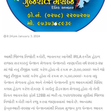
8:24 pm January 5, 2024
આથી જિલ્લા તિજોરી કચેરી, ભાવનગર ખાતેથી IRLA સ્કીમ હેઠળ
રાજ્ય સરકારનું પેન્શન મેળવતા પેન્શનરો નાણાકીય વર્ષ ૨૦૨૩-૨૪
માં જો નવું રીજીમ પસંદ કરેલ હોય તો રકમ રૂ.૭,૦૦,૦૦૦/- અને જો
જૂનું રીજીમ પસંદ કરેલ હોય તો રકમ રૂ.૫,૦૦,૦૦૦/- કરતા વધુ
પેન્શન મેળવતા હોય અને તેઓને પેન્શનની કુલ આવકમાંથી વિવિધ
કલમ હેઠળ કરેલ રોકાણ કે ખર્ચનું ડીડકશન મેળવવું હોય તો તેની
વિગત આવકવેરા ફોર્મ 12BB માં ભરી તા.૧૫/૦૧/૨૦૨૪ સુધીમાં જિલ્લા
તિજોરી કચેરી ખાતે રજુ કરવા જણાવવામાં આવે છે. અન્યથા
ફેબ્રુઆરી-૨૦૨૪ નાં પેન્શનમાંથી નિયમ મુજબ કુલ પેન્શન આવક