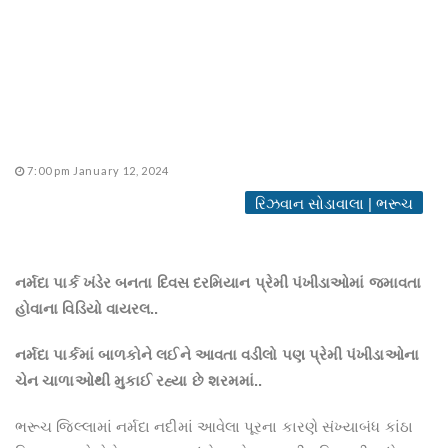
7:00 pm January 12, 2024
રિઝવાન સોડાવાલા | ભરૂચ
નર્મદા પાર્ક ખંડેર બનતા દિવસ દરમિયાન પ્રેમી પંખીડાઓમાં જમાવતા
હોવાના વિડિયો વાયરલ..
નર્મદા પાર્કમાં બાળકોને લઈને આવતા વડીલો પણ પ્રેમી પંખીડાઓના
ચેન ચાળાઓથી મુકાઈ રહ્યા છે શરમમાં..
ભરૂચ જિલ્લામાં નર્મદા નદીમાં આવેલા પૂરના કારણે સંખ્યાબંધ કાંઠા