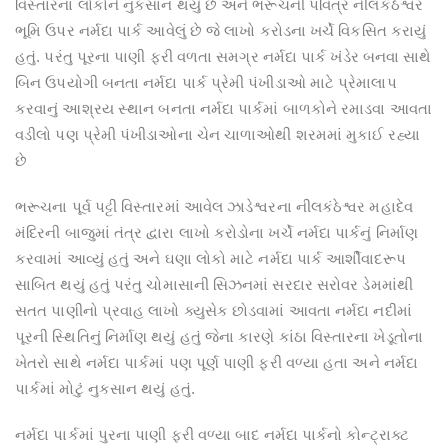
વિસ્તારના લોકોને નુકસાન થયું છે અને ભરૂચની પવિત્ર નીલકંઠેશ્વર
ભૂમિ ઉપર નર્મદા પાર્ક આવેલું છે જે લાખો કરોડના ખર્ચે વિકસિત કરાયું
હતું. પરંતુ પૂરના પાણી ફરી વળતા સમગ્ર નર્મદા પાર્ક ખંડેર બનવા સાથે
બિન ઉપયોગી બનતા નર્મદા પાર્ક પ્રેમી પંખીડાઓ માટે પ્રેમાલાપ
કરવાનું આશ્રય સ્થાન બનતા નર્મદા પાર્કમાં બાળકોને રમાડવા આવતા
વડીલો પણ પ્રેમી પંખીડાઓના ચેન ચાળાઓથી શરમમાં મુકાઈ રહ્યા
છે
ભરૂચના પૂર્વ પટ્ટી વિસ્તારમાં આવેલ ઝાડેશ્વરના નીલકંઠેશ્વર મહાદેવ
મંદિરની બાજુમાં તંત્ર દ્વારા લાખો કરોડોના ખર્ચે નર્મદા પાર્કનું નિર્માણ
કરવામાં આવ્યું હતું અને ઘણા લોકો માટે નર્મદા પાર્ક આર્શીવાદરૂપ
સાબિત થયું હતું પરંતુ ચોમાસાની સિઝનમાં સરદાર સરોવર ડેમમાંથી
સતત પાણીનો પ્રવાહ લાખો ક્યુસેક છોડવામાં આવતા નર્મદા નદીમાં
પૂરની સ્થિતિનું નિર્માણ થયું હતું જેના કારણે કાંઠા વિસ્તારના ખેડૂતોના
ખેતરો સાથે નર્મદા પાર્કમાં પણ પૂર્ણ પાણી ફરી વળ્યા હતા અને નર્મદા
પાર્કમાં મોટું નુકસાન થયું હતું.
નર્મદા પાર્કમાં પુરના પાણી ફરી વળ્યા બાદ નર્મદા પાર્કનો કોન્ટ્રાક્ટ