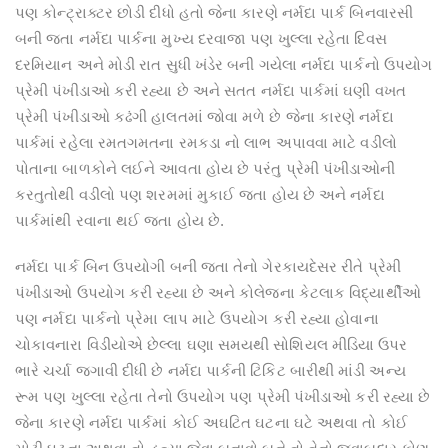
પણ કોન્ટ્રાક્ટર છોડી દીધો હતો જેના કારણે નર્મદા પાર્ક બિનવારસી
બની જતા નર્મદા પાર્કના મુખ્ય દરવાજા પણ ખુલ્લા રહેતા દિવસ
દરમિયાન અને મોડી રાત સુધી ખંડેર બની ગયેલા નર્મદા પાર્કનો ઉપયોગ
પ્રેમી પંખીડાઓ કરી રહ્યા છે અને સતત નર્મદા પાર્કમાં ઘણી વખત
પ્રેમી પંખીડાઓ કઢંગી હાલતમાં જોવા મળે છે જેના કારણે નર્મદા
પાર્કમાં રહેલા રમતગમતના રમકડા નો લાભ અપાવવા માટે વડીલો
પોતાના બાળકોને લઈને આવતા હોય છે પરંતુ પ્રેમી પંખીડાઓની
કરતુતોથી વડીલો પણ શરમમાં મુકાઈ જતા હોય છે અને નર્મદા
પાર્કમાંથી રવાના થઈ જતા હોય છે.
નર્મદા પાર્ક બિન ઉપયોગી બની જતા તેનો ગેરકાયદેસર રીતે પ્રેમી
પંખીડાઓ ઉપયોગ કરી રહ્યા છે અને કોલેજના કેટલાક વિદ્યાર્થીઓ
પણ નર્મદા પાર્કનો પ્રેમા લાપ માટે ઉપયોગ કરી રહ્યા હોવાના
ચોકાવનારા વિડીયોએ છેલ્લા ઘણા સમયથી સોશિયલ મીડિયા ઉપર
ભારે ચર્ચા જગાવી દીધી છે નર્મદા પાર્કની ટિકિટ બારીથી માંડી અન્ય
રૂમ પણ ખુલ્લા રહેતા તેનો ઉપયોગ પણ પ્રેમી પંખીડાઓ કરી રહ્યા છે
જેના કારણે નર્મદા પાર્કમાં કોઈ અઘટિત ઘટના ઘટે અથવા તો કોઈ