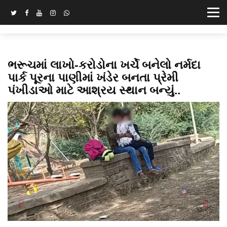
ભરૂચમાં લાખો-કરોડોના ખર્ચે બનેલો નર્મદા
પાર્ક પૂરના પાણીમાં ખંડેર બનતા પ્રેમી
પંખીડાઓ માટે આશ્રય સ્થાન બન્યું..
Previous
Next