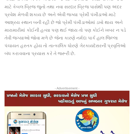
માટે કેબલ બ્રિજ જુનો તથા નવા સરદાર બ્રિજ પાસેથી પણ અંદર
પ્રવેશ મેળવી શકાય છે અને એવી જગ્યા પ્રેમી પંખીડાઓ માટે
આશ્રય સ્થાન બની રહી છે જો પ્રેમી પંખીડાઓમાં ડખો થાય અને
મારામારીમાં કોઈની હત્યા પણ થઈ જાય તો પણ કોઈને ખબર ન પડે
તેવી જગ્યાઓ જોવા મળે છે જેના કારણે નર્મદા પાર્ક હાલ જિલ્લા
પંચાયત હસ્તક હોય તો તાત્કાલિક ધોરણે ગેરકાયદેસરની પ્રવૃત્તિઓ
બંધ કરાવવાના પ્રયાસ કરે તે જરૂરી છે.
- Advertisement -
Previous
Next