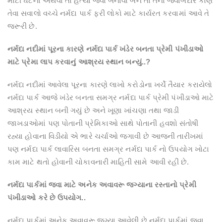
મોટી ઘટના અથવા તો હત્યા જેવા બનાવો બને તો તેનો જવાબદાર કોણ
તેવા સવાલો વચ્ચે નર્મદા પાર્ક ફરી લોકો માટે કાર્યરત કરવામાં આવે તે
જરૂરી છે.
નર્મદા નદીમાં પૂરના કારણે નર્મદા પાર્ક ખંડેર બનતા પ્રેમી પંખીડાઓ
માટે પ્રેમા લાપ કરવાનું આશ્રય સ્થાન બન્યું..?
નર્મદા નદીમાં આવેલા પૂરના કારણે લાખો કરોડોના ખર્ચે તૈયાર કરાયેલો
નર્મદા પાર્ક આજે ખંડેર બનતા સમગ્ર નર્મદા પાર્ક પ્રેમી પંખીડાઓ માટે
આશ્રય સ્થાન બની ગયું છે અને ખૂણા ખાંચણા તથા જાડી
જાખડાઓમાં પણ પોતાની પ્રેમિકાઓ સાથે પોતાની હવશો સંતોષી
રહ્યા હોવાના વિડીયો એ ભારે ચર્ચાઓ જગાવી છે આજની તારીખમાં
પણ નર્મદા પાર્ક લાવારિસ બનતા સમગ્ર નર્મદા પાર્ક નો ઉપયોગ ખોટા
કામ માટે થતો હોવાની ચોકાવનારી માહિતી સામે આવી રહી છે.
નર્મદા પાર્કમાં જવા માટે અનેક અવાવરૂ જગ્યાના રસ્તાનો પ્રેમી
પંખીડાઓ કરે છે ઉપયોગ..
નર્મદા પાર્કમાં અનેક અવાવરૂ જગ્યા આવેલી છે નર્મદા પાર્કમાં જવા