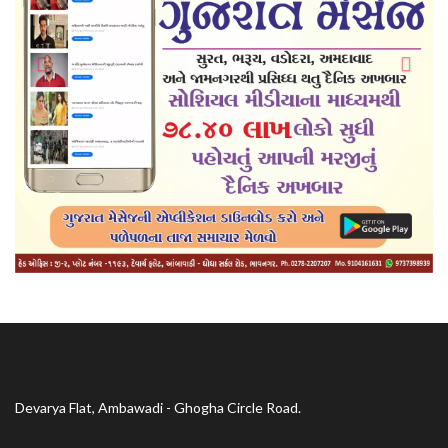
Devarya Flat, Ambawadi - Ghogha Circle Road.