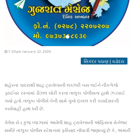
7:20 pm January 12, 2024
સિકંદર પઠાણ | વડોદરા
શહેરના પાદરાથી શાહ ટ્રાવેલ્સની લક્ઝરી બસ લઈને નીકળેલો
ડ્રાઈવર રસ્તામાં ડીઝલ ચોરી કરતા તાલુકા પોલીસના હાથે ઝડપાઈ
ગયો હતો તાલુકા પોલીસે તેની સામે ગુનો દાખલ કરી કાયદેસરની
કાર્યવાહી હાથ ધરી છે.
પેલેસ રોડ કુંજ પ્લાઝામાં આવેલી શાહ ટ્રાવેલ્સની ઓફિસના મેનેજર
સમીરે તાલુકા પોલીસ સ્ટેશનમાં ફરિયાદ નોંધાવી જણાવ્યું છે કે, અમારી