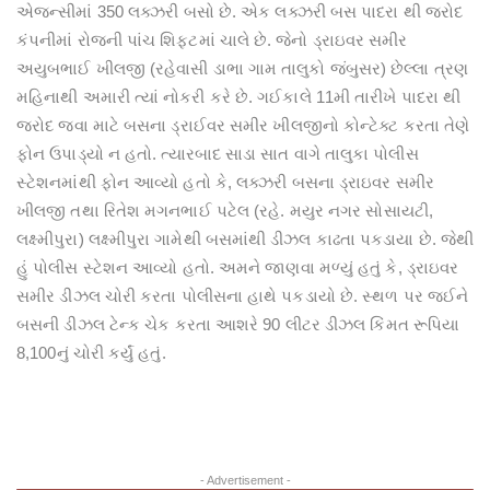
એજન્સીમાં 350 લક્ઝરી બસો છે. એક લક્ઝરી બસ પાદરા થી જરોદ
કંપનીમાં રોજની પાંચ શિફટમાં ચાલે છે. જેનો ડ્રાઇવર સમીર
અયુબભાઈ ખીલજી (રહેવાસી ડાભા ગામ તાલુકો જંબુસર) છેલ્લા ત્રણ
મહિનાથી અમારી ત્યાં નોકરી કરે છે. ગઈકાલે 11મી તારીખે પાદરા થી
જરોદ જવા માટે બસના ડ્રાઈવર સમીર ખીલજીનો કોન્ટેક્ટ કરતા તેણે
ફોન ઉપાડ્યો ન હતો. ત્યારબાદ સાડા સાત વાગે તાલુકા પોલીસ
સ્ટેશનમાંથી ફોન આવ્યો હતો કે, લક્ઝરી બસના ડ્રાઇવર સમીર
ખીલજી તથા રિતેશ મગનભાઈ પટેલ (રહે. મયુર નગર સોસાયટી,
લક્ષ્મીપુરા) લક્ષ્મીપુરા ગામેથી બસમાંથી ડીઝલ કાઢતા પકડાયા છે. જેથી
હું પોલીસ સ્ટેશન આવ્યો હતો. અમને જાણવા મળ્યું હતું કે, ડ્રાઇવર
સમીર ડીઝલ ચોરી કરતા પોલીસના હાથે પકડાયો છે. સ્થળ પર જઈને
બસની ડીઝલ ટેન્ક ચેક કરતા આશરે 90 લીટર ડીઝલ કિંમત રૂપિયા
8,100નું ચોરી કર્યું હતું.
- Advertisement -