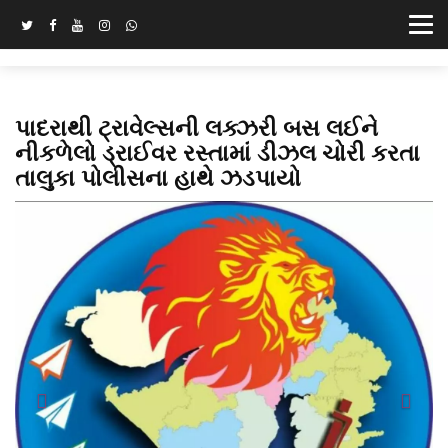
પાદરાથી ટ્રાવેલ્સની લક્ઝરી બસ લઈને
નીકળેલો ડ્રાઈવર રસ્તામાં ડીઝલ ચોરી કરતા
તાલુકા પોલીસના હાથે ઝડપાયો
Previous
Next