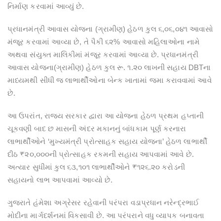
નિર્માણ કરવામાં આવ્યું છે.
પ્રધાનમંત્રી આવાસ યોજના (ગ્રામીણ) હેઠળ કુલ ૬,૦૬,૦૪૧ આવાસો
મંજૂર કરવામાં આવ્યા છે, તે પૈકી ૬૨% આવાસો મહિલાઓના નામે
અથવા સંયુક્ત માલિકીમાં મંજૂર કરવામાં આવ્યા છે. પ્રધાનમંત્રી
આવાસ યોજના(ગ્રામીણ) હેઠળ કુલ રૂ. ૧.૨૦ લાખની સહાય DBTના
માધ્યમથી સીધી જ લાભાર્થીઓના બેન્ક ખાતામાં જમા કરાવવામાં આવે
છે.
આ ઉપરાંત, રાજય સરકાર દ્વારા આ યોજના હેઠળ પ્રથમ હપ્તાની
ચૂકવણી બાદ છ માસની અંદર મકાનનું બાંધકામ પૂર્ણ કરનારા
લાભાર્થીઓને ‘મુખ્યમંત્રી પ્રોત્સાહક સહાય યોજના’ હેઠળ લાભાર્થી
દીઠ ₹૨૦,૦૦૦ની પ્રોત્સાહક રકમની સહાય આપવામાં આવે છે.
અત્યાર સુધીમાં કુલ ૬૩,૧૦૧ લાભાર્થીઓને ₹૧૨૬.૨૦ કરોડની
સહાયનો લાભ આપવામાં આવ્યો છે.
ગુજરાતે હંમેશા અગ્રેસર રહેવાની પરંપરા વડાપ્રધાન નરેન્દ્રભાઈ
મોદીના માર્ગદર્શનમાં વિકસાવી છે. આ પરંપરાને વધુ વ્યાપક બનાવતા