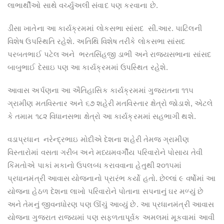
લાભાર્થીઓ સાથે વર્ચ્યુઅલી સંવાદ પણ કરવાના છે.
ડીસા ખાતેના આ કાર્યક્રમમાં લોકસભા સાંસદ સી.આર. પાટિલની
વિશેષ ઉપસ્થિતિ રહેશે. અતિથિ વિશેષ તરીકે લોકસભા સાંસદ
પરબતભાઈ પટેલ અને ભરતસિંહજી ડાભી અને રાજ્યસભાના સાંસદ
બાબુભાઈ દેસાઇ પણ આ કાર્યક્રમમાં ઉપસ્થિત રહેશે.
આવાસ અર્પણના આ ઐતિહાસિક કાર્યક્રમમાં ગુજરાતના ૧૧૫
ગ્રામીણ મતવિસ્તાર અને ૬૭ શહેરી મતવિસ્તાર ક્ષેત્રો જોડાશે, એટલે
કે તમામ ૧૮૨ વિધાનસભા ક્ષેત્રો આ કાર્યક્રમમાં સહભાગી થશે.
વડાપ્રધાન નરેન્‍દ્રભાઇ મોદીએ દેશના શહેરી તેમજ ગ્રામીણ
વિસ્તારોમાં વસતા ગરીબ અને મધ્યમવર્ગીય પરિવારોને પોસાય તેવી
કિંમતોએ પાકાં મકાનો ઉપલબ્ધ કરાવવાના હેતુથી ૨૦૧૫માં
પ્રધાનમંત્રી આવાસ યોજનાનો પ્રારંભ કર્યો હતો. છેલ્લાં ૯ વર્ષોમાં આ
યોજના હેઠળ દેશના લાખો પરિવારોને પોતાના સપનાનું ઘર મળ્યું છે
અને તેમનું જીવનધોરણ પણ ઊંચું આવ્યું છે. આ પ્રધાનમંત્રી આવાસ
યોજના ગુજરાત રાજ્યમાં પણ સફળતાપૂર્વક અમલમાં મૂકવામાં આવી