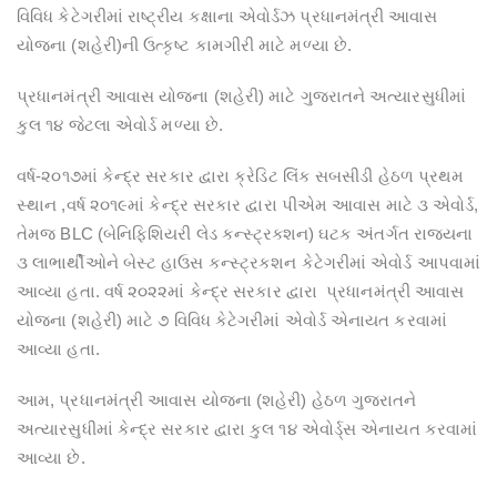
વિવિધ કેટેગરીમાં રાષ્ટ્રીય કક્ષાના એવોર્ડઝ પ્રધાનમંત્રી આવાસ
યોજના (શહેરી)ની ઉત્કૃષ્ટ કામગીરી માટે મળ્યા છે.
પ્રધાનમંત્રી આવાસ યોજના (શહેરી) માટે ગુજરાતને અત્યારસુધીમાં
કુલ ૧૪ જેટલા એવોર્ડ મળ્યા છે.
વર્ષ-૨૦૧૭માં કેન્દ્ર સરકાર દ્વારા ક્રેડિટ લિંક સબસીડી હેઠળ પ્રથમ
સ્થાન ,વર્ષ ૨૦૧૯માં કેન્દ્ર સરકાર દ્વારા પીએમ આવાસ માટે ૩ એવોર્ડ,
તેમજ BLC (બેનિફિશિયરી લેડ કન્સ્ટ્રક્શન) ઘટક અંતર્ગત રાજ્યના
૩ લાભાર્થીઓને બેસ્ટ હાઉસ કન્સ્ટ્રકશન કેટેગરીમાં એવોર્ડ આપવામાં
આવ્યા હતા. વર્ષ ૨૦૨૨માં કેન્દ્ર સરકાર દ્વારા પ્રધાનમંત્રી આવાસ
યોજના (શહેરી) માટે ૭ વિવિધ કેટેગરીમાં એવોર્ડ એનાયત કરવામાં
આવ્યા હતા.
આમ, પ્રધાનમંત્રી આવાસ યોજના (શહેરી) હેઠળ ગુજરાતને
અત્યારસુધીમાં કેન્દ્ર સરકાર દ્વારા કુલ ૧૪ એવોર્ડ્સ એનાયત કરવામાં
આવ્યા છે.