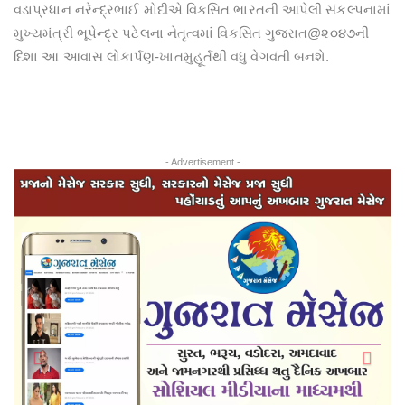
વડાપ્રધાન નરેન્દ્રભાઈ મોદીએ વિકસિત ભારતની આપેલી સંકલ્પનામાં
મુખ્યમંત્રી ભૂપેન્દ્ર પટેલના નેતૃત્વમાં વિકસિત ગુજરાત@૨૦૪૭ની
દિશા આ આવાસ લોકાર્પણ-ખાતમુહૂર્તથી વધુ વેગવંતી બનશે.
- Advertisement -
Previous
Next