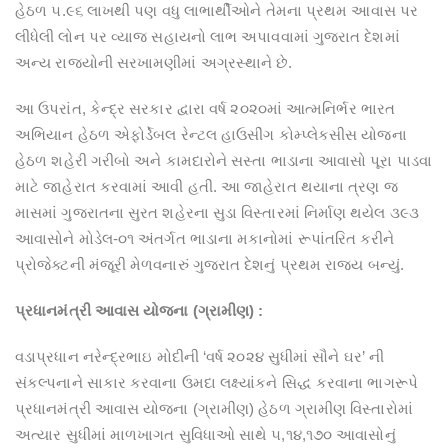
હેઠળ ૫.૯૬ લાખથી પણ વધુ લાભાર્થીઓને તેમના પ્રથમ આવાસ પર
લીધેલી લોન પર વ્યાજ સહાયનો લાભ અપાવવામાં ગુજરાત દેશમાં
અન્ય રાજ્યોની સરખામણીમાં અગ્રસ્થાને છે.
આ ઉપરાંત, કેન્દ્ર સરકાર દ્વારા વર્ષ ૨૦૨૦માં આત્મનિર્ભર ભારત
અભિયાન હેઠળ એફોર્ડેબલ રેન્ટલ હાઉસીંગ કોમ્પ્લેકસીસ યોજના
હેઠળ શહેરી ગરીબો અને કામદારોને સસ્તા ભાડાના આવાસો પૂરા પાડવા
માટે જાહેરાત કરવામાં આવી હતી. આ જાહેરાત થયાના ત્રણ જ
માસમાં ગુજરાતના સુરત શહેરના સુડા વિસ્તારમાં નિર્માણ થયેલ ૩૯૩
આવાસોને મોડેલ-૦૧ અંતર્ગત ભાડાના મકાનોમાં રૂપાંતરિત કરીને
પ્રોજેક્ટની મંજૂરી મેળવનારું ગુજરાત દેશનું પ્રથમ રાજ્ય બન્યું.
પ્રધાનમંત્રી આવાસ યોજના (ગ્રામીણ) :
વડાપ્રધાન નરેન્દ્રભાઇ મોદીની ‘વર્ષ ૨૦૨૪ સુધીમાં સૌને ઘર’ ની
સંકલ્પનાને સાકાર કરવાના ઉમદા લક્ષ્યાંકને સિદ્ધ કરવાના ભાગરૂપે
પ્રધાનમંત્રી આવાસ યોજના (ગ્રામીણ) હેઠળ ગ્રામીણ વિસ્તારોમાં
અત્યાર સુધીમાં માળખાગત સુવિધાઓ સાથે ૫,૧૪,૧૭૦ આવાસોનું