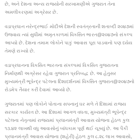
છે, અને દેશના અન્ય રાજ્યોની સરખામણીએ ગુજરાત તેના
અમલીકરણમાં અગ્રેસર છે.
વડાપ્રધાન નરેન્દ્રભાઈ મોદીએ દેશની સ્વતંત્રતાની શતાબ્દી ૨૦૪૭માં
ઉજવાય ત્યાં સુધીમાં અમૃતકાળમાં વિકસિત ભારત@૨૦૪૭નો સંકલ્પ
આપ્યો છે. દેશના તમામ લોકોને પાકું આવાસ પૂરા પાડવાનો પણ ધ્યેય
તેમણે રાખ્યો છે.
વડાપ્રધાનના વિકસિત ભારતના સંકલ્પમાં વિકસિત ગુજરાતના
નિર્માણથી અગ્રેસર રહેવા ગુજરાત પ્રતિબદ્ધ છે. આ હેતુસર
મુખ્યમંત્રી ભૂપેન્દ્ર પટેલના દિશાદર્શનમાં વિકસિત ગુજરાત@૨૦૪૭નો
રોડમેપ તૈયાર કરી દેવામાં આવ્યો છે.
ગુજરાતમાં પણ લોકોને પોતાના સપનાનું ઘર મળે તે દિશામાં રાજ્ય
સરકાર કાર્યરત છે. આ દિશામાં આગળ વધતા, મુખ્યમંત્રી ભૂપેન્દ્ર
પટેલના નેતૃત્વમાં રાજ્યમાં પ્રધાનમંત્રી આવાસ યોજના હેઠળ કુલ
૧૩.૪૨ લાખથી વધુ આવાસોનું બાંધકામ પૂર્ણ થઈ ચૂક્યું છે. આ પૈકી
પ્રધાનમંત્રી આવાસ યોજના (શહેરી) હેઠળ કુલ ૮.૨૮ લાખ આવાસો,