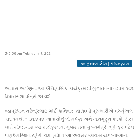
8:38 pm February 9, 2024
આફતાબ શેખ | પંચમહાલ
આવાસ અર્પણના આ ઐતિહાસિક કાર્યક્રમમાં ગુજરાતના તમામ ૧૮૨
વિધાનસભા ક્ષેત્રો જોડાશે
વડાપ્રધાન નરેન્દ્રભાઇ મોદી શનિવાર, તા.૧૦ ફેબ્રુઆરીએ વર્ચ્યુઅલ
માધ્યમથી ૧,૩૧,૪૫૪ આવાસોનું લોકાર્પણ અને ખાતમુહૂર્ત કરશે. ડીસા
ખાતે યોજાનારા આ કાર્યક્રમમાં ગુજરાતના મુખ્યમંત્રી ભૂપેન્દ્ર પટેલ
પણ ઉપસ્થિત રહેશે. વડાપ્રધાન આ અવસરે આવાસ યોજનાઓના