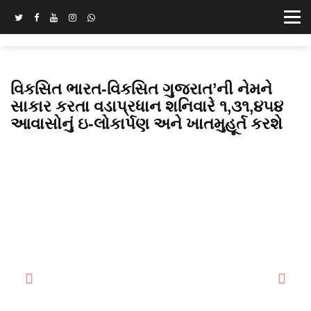
વિકસિત ભારત-વિકસિત ગુજરાત’ની નેમને
સાકાર કરતા વડાપ્રધાન શનિવારે ૧,૩૧,૪૫૪
આવાસોનું ઇ-લોકાર્પણ અને ખાતમુહૂર્ત કરશે
Previous
Next