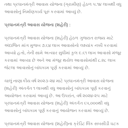
તથા પ્રધાનમંત્રી આવાસ યોજના (ગ્રામીણ) હેઠળ ૫.૧૪ લાખથી વધુ
આવાસોનું નિર્માણકાર્ય પૂરું કરવામાં આવ્યું છે.
પ્રધાનમંત્રી આવાસ યોજના (શહેરી) :
પ્રધાનમંત્રી આવાસ યોજના (શહેરી) હેઠળ ગુજરાત રાજ્ય માટે
અંદાજિત માંગ મુજબ ૭.૬૪ લાખ આવાસોનો લક્ષ્યાંક નક્કી કરવામાં
આવ્યો હતો, તેની સામે અત્યાર સુધીમાં કુલ ૯.૬૧ લાખ આવાસો મંજૂર
કરવામાં આવ્યા છે અને આ મંજૂર થયેલ આવાસોમાંથી ૮.૨૮ લાખ
જેટલા આવાસોનું બાંધકામ પૂર્ણ કરવામાં આવ્યું છે.
ચાલું નાણાકીય વર્ષ ૨૦૨૩-૨૪ માટે પ્રધાનમંત્રી આવાસ યોજના
(શહેરી) અંતર્ગત ૧ લાખથી વધુ આવાસોનું બાંધકામ પૂર્ણ કરવાનું
આયોજન કરવામાં આવ્યું છે. આ ઉપરાંત, વર્ષ ૨૦૨૪-૨૫ માટે
પ્રધાનમંત્રી આવાસ યોજના (શહેરી) અંતર્ગત ૬૫,૦૦૦થી વધુ
આવાસોનું બાંધકામ પૂર્ણ કરવાનું આયોજન કરવામાં આવ્યું છે.
પ્રધાનમંત્રી આવાસ યોજના (શહેરી)ના ક્રેડિટ લિંક સબસીડી ઘટક