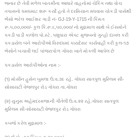
જનાર છે તેવી મળેલ બાતમીના આધારે વાહનોમાં ચેકિંગ તથા વોચ
તપાસનો ધમધમાટ શરૂ કર્યો હતો તે દરમિયાન મધવાસ ચોકડી પાસેથી
ભેંસો ભરેલ આઈશર ગાડી નં- GJ-19-Y-1715 ની કિંમત
રૂ.૫,૦૦,૦૦૦/- કુલ કિ.રૂ.૬,૫૦,૦૦૦/ નો મુદ્દામાલ સાથે બે ઈસમોને
પકડી પાડી કાલોલ પો.સ્ટે. પશુધારા એક્ટ મુજબનો ગુન્હો દાખલ કરી
પકડાયેલ બંને આરોપીઓ વિરુધ્ધમાં કાયદેસર કાર્યવાહી કરી કુલ-૧૭
ભેસોને બચાવી લઈ પાંજરાપોળ ગોધરા ખાતે મોકલી આપેલ છે
પકડાયેલ આરોપીઓના નામ :-
(૧) મોસીન હુસેન બુમલા ઉ.વ.૩૯ રહે. ગોધરા સાતપુલ મુસ્લિમ સી-
સોસાયટી વેજલપુર રોડ ગોધરા તા.ગોધરા
(૨) યુનુસ અહેમદરમજાની ગીતેલી ઉ.વ.૨૨ રહે.ગોધરા સાતપુલ
મુસ્લિમ સી-સોસાયટી વેજલપુર રોડ ગોધરા
કબજે કરેલ મુદ્દામાલ :-