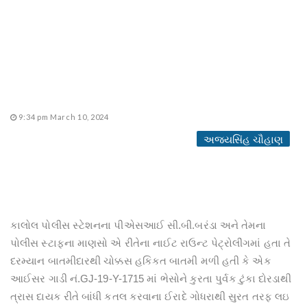
9:34 pm March 10, 2024
અજયસિંહ ચૌહાણ
કાલોલ પોલીસ સ્ટેશનના પીએસઆઈ સી.બી.બરંડા અને તેમના
પોલીસ સ્ટાફના માણસો એ રીતેના નાઈટ રાઉન્ટ પેટ્રોલીંગમાં હતા તે
દરમ્યાન બાતમીદારથી ચોક્કસ હકિકત બાતમી મળી હતી કે એક
આઈસર ગાડી નં.GJ-19-Y-1715 માં ભેસોને કુરતા પુર્વક ટુંકા દોરડાથી
ત્રાસ દાયક રીતે બાંધી કતલ કરવાના ઈરાદે ગોધરાથી સુરત તરફ લઇ