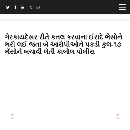
ગેરકાયદેસર રીતે કતલ કરવાના ઈરાદે ભેસોને
ભરી લઈ જતા બે આરોપીઓને પકડી કુલ-૧૭
ભેંસોને બચાવી લેતી કાલોલ પોલીસ
Previous
Next