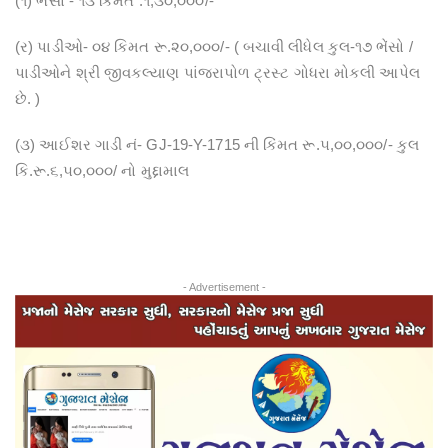
(૧) ભેંસો - ૧૩ કિંમત .૧,૩૦,૦૦૦/-
(ર) પાડીઓ- ૦૪ કિમત રૂ.૨૦,૦૦૦/- ( બચાવી લીધેલ કુલ-૧૭ ભેંસો /
પાડીઓને શ્રી જીવકલ્યાણ પાંજરાપોળ ટ્રસ્ટ ગોધરા મોકલી આપેલ
છે. )
(૩) આઈશર ગાડી નં- GJ-19-Y-1715 ની કિંમત રૂ.૫,૦૦,૦૦૦/- કુલ
કિ.રૂ.૬,૫૦,૦૦૦/ નો મુદ્દામાલ
- Advertisement -
Previous
Next