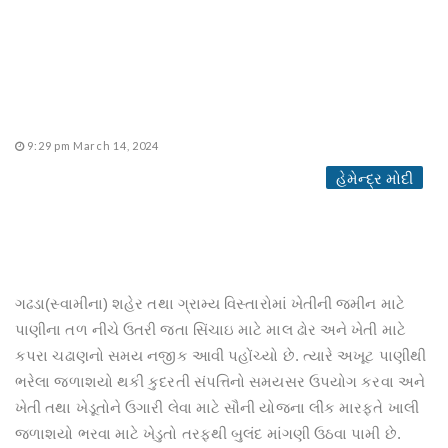
9:29 pm March 14, 2024
હેમેન્દ્ર મોદી
ગઢડા(સ્વામીના) શહેર તથા ગ્રામ્ય વિસ્તારોમાં ખેતીની જમીન માટે
પાણીના તળ નીચે ઉતરી જતા સિંચાઇ માટે માલ ઢોર અને ખેતી માટે
કપરા ચઢાણનો સમય નજીક આવી પહોંચ્યો છે. ત્યારે અખૂટ પાણીથી
ભરેલા જળાશયો થકી કુદરતી સંપત્તિનો સમયસર ઉપયોગ કરવા અને
ખેતી તથા ખેડૂતોને ઉગારી લેવા માટે સૌની યોજના લીંક મારફતે ખાલી
જળાશયો ભરવા માટે ખેડુતો તરફથી બુલંદ માંગણી ઉઠવા પામી છે‌.