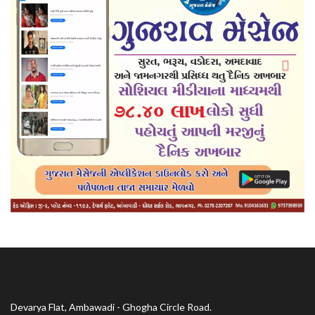
Devarya Flat, Ambawadi - Ghogha Circle Road.