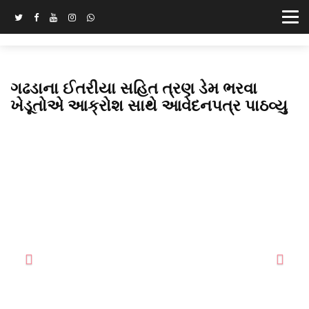
​ગઢડાના ઈતરીયા સહિત ત્રણ ડેમ ભરવા
ખેડૂતોએ આક્રોશ સાથે આવેદનપત્ર પાઠવ્યુ
Previous
Next