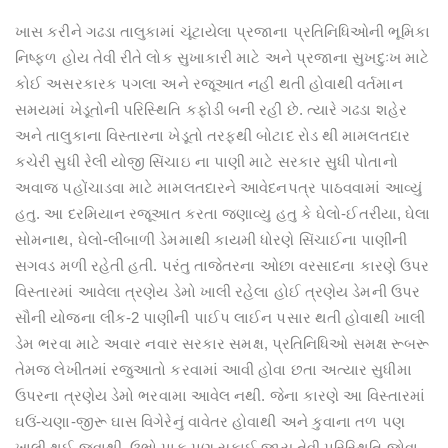
ખાસ કરીને ગઢડા તાલુકામાં ચૂંટાયેલા પ્રજાના પ્રતિનિધિઓની ભૂમિકા
નિષ્ફળ હોય તેવી રીતે લોક સુખાકારી માટે અને પ્રજાના સુખદુઃખ માટે
કોઈ અસરકારક પગલા અને રજૂઆત નહી થતી હોવાથી વર્તમાન
સમયમાં ખેડૂતોની પરિસ્થિતિ કફોડી બની રહી છે. ત્યારે ગઢડા શહેર
અને તાલુકાના વિસ્તારના ખેડૂતો તરફથી બોટાદ રોડ થી મામલતદાર
કચેરી સુધી રેલી યોજી સિંચાઇ ના પાણી માટે સરકાર સુધી પોતાનો
અવાજ પહોંચાડવા માટે મામલતદારને આવેદનપત્ર પાઠવવામાં આવ્યું
હતુ. આ દરમિયાન રજૂઆત કરતા જણાવ્યુ હતુ કે ઘેલો-ઈતરીયા, ઘેલા
સોમનાથ, ઘેલો-લીંબાળી ડેમમાથી કાયમી ધોરણે સિંચાઈના પાણીની
સગવડ મળી રહેતી હતી. પરંતુ તાજેતરના ઓછા વરસાદના કારણે ઉપર
વિસ્તારમાં આવેલા ત્રણેય ડેમો ખાલી રહેલા હોઈ ત્રણેય ડેમની ઉપર
સૌની યોજના લીંક-2 પાણીની પાઈપ લાઈન પસાર થતી હોવાથી ખાલી
ડેમ ભરવા માટે અવાર નવાર સરકાર સમક્ષ, પ્રતિનિધિઓ સમક્ષ રૂબરૂ
તેમજ લેખીતમાં રજુઆતો કરવામાં આવી હોવા છતા અત્યાર સુધીમા
ઉપરના ત્રણેય ડેમો ભરવામા આવેલ નથી. જેના કારણે આ વિસ્તારમાં
ઘઉં-ચણા-જીરૂ ઘાસ વિગેરેનું વાવેતર હોવાથી અને કુવાના તળ પણ
ખાલી થઈ જવાથી ઉભો પાક પણ સુકાઈ જાય તેવી પરિસ્થિતિ જોવા