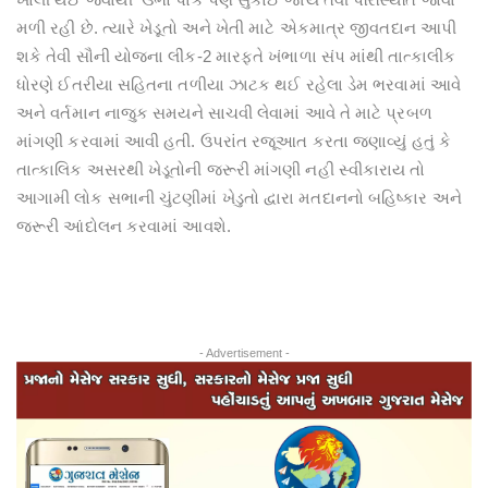
મળી રહી છે. ત્યારે ખેડૂતો અને ખેતી માટે એકમાત્ર જીવતદાન આપી
શકે તેવી સૌની યોજના લીંક-2 મારફતે ખંભાળા સંપ માંથી તાત્કાલીક
ધોરણે ઈતરીયા સહિતના તળીયા ઝાટક થઈ રહેલા ડેમ ભરવામાં આવે
અને વર્તમાન નાજુક સમયને સાચવી લેવામાં આવે તે માટે પ્રબળ
માંગણી કરવામાં આવી હતી. ઉપરાંત રજૂઆત કરતા જણાવ્યું હતું કે
તાત્કાલિક અસરથી ખેડૂતોની જરૂરી માંગણી નહી સ્વીકારાય તો
આગામી લોક સભાની ચુંટણીમાં ખેડુતો દ્વારા મતદાનનો બહિષ્કાર અને
જરૂરી આંદોલન કરવામાં આવશે.
- Advertisement -
Previous
Next