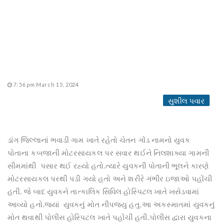
7:56 pm March 15, 2024
સુશીલ પવાર
ડાંગ જિલ્લાનાં ભવાડી ગામ ખાતે રહેતો ચેતન ગોંડ નામનો યુવક
પોતાના કબજાની મોટરસાયકલ પર સવાર થઈને નિલશાક્યા ગામની
સીમમાંથી પસાર થઈ રહ્યો હતો.ત્યારે યુવકની પોતાની ભૂલને કારણે
મોટરસાયકલ પરથી પડી ગયો હતો અને શરીરે ગંભીર ઇજાઓ પહોંચી
હતી. જે બાદ યુવકને તાત્કાલિક સિવિલ હોસ્પિટલ ખાતે ખસેડવામાં
આવ્યો હતો.જયાં યુવકનું મોત નીપજ્યુ હતુ.આ અકસ્માતમાં યુવકનું
મોત થવાથી પોલીસ હોસ્પિટલ ખાતે પહોંચી હતી.પોલીસ દ્વારા યુવકના