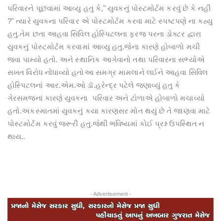
પરિવારને પૂછવામાં આવ્યુ હતુ કે," યુવકનું પોસ્ટમોર્ટમ કરવું છે કે નહીં
?" ત્યારે યુવકના પરિવાર એ પોસ્ટમોર્ટમ કરવા માટે સ્પષ્ટપણે ના કહ્યુ
હતુ.તેમ છતા આહવા સિવિલ હોસ્પિટલના ફરજ પરના ડોક્ટર દ્વારા
યુવકનું પોસ્ટમોર્ટમ કરવામાં આવ્યુ હતુ.જેના કારણે હોબાળો મચી
જવા પામ્યો હતો. અને સ્થાનિક આગેવાનો તથા પરિવારના સભ્યોએ
સખત વિરોધ નોંધાવ્યો હતોઆ સમગ્ર મામલાને લઈને આહવા સિવિલ
હોસ્પિટલનાં આર.એમ.ઓ ડૉ.હરેન્દ્ર પટેલે જણાવ્યું હતુ કે
ગેરસમજનાં કારણે યુવકના પરિવાર અને ટોળાએ હોબાળો મચાવ્યો
હતો.અકસ્માતમાં યુવકનું કયા કારણસર મોત થયું છે તે જાણવા માટે
પોસ્ટમોર્ટમ કરવું જરૂરી હતુ.જેથી ભવિષ્યમાં કોઈ પ્રશ્ન ઉપસ્થિત ન
થાય..
- Advertisement -
Previous
Next