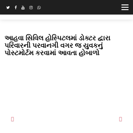
આહવા સિવિલ હોસ્પિટલમાં ડોક્ટર દ્વારા
પરિવારની પરવાનગી વગર જ યુવકનું
પોસ્ટમોર્ટમ કરવામાં આવતા હોબાળો
Previous
Next