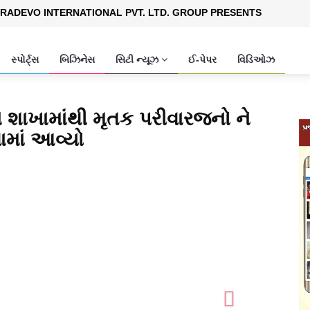
RADEVO INTERNATIONAL PVT. LTD. GROUP PRESENTS
સ્પોર્ટ્સ
બિઝિનેસ
સિટી ન્યૂઝ
ઈ-પેપર
વિડિઓઝ
ા શાખામાંથી મૃતક પરીવારજનો ને
ામાં આવ્યો
Next