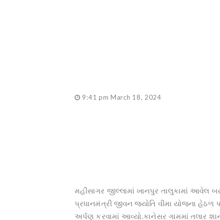
9:41 pm March 18, 2024
મહીસાગર જીલ્લામાં ખાનપુર તાલુકામાં આવેલ બર
પ્રધાનમંત્રી જીવન જ્યોતિ વીમા યોજના હેઠળ પ
અર્પણ કરવામાં આવ્યો.કાનેસર ગામમાં તલાર 