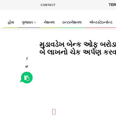
TER
CONTACT
હોમ
ગુજરાત
નેશનલ
ઇન્ટરનેશનલ
એન્ટરટેઇન્મેન્ટ
મુડાવડેખ બેન્ક ઓફ બરોડ
બે લાખનો ચેક અર્પણ કરવ
Previous