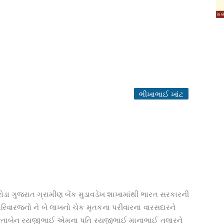
ભીખાભાઈ ખાંટ
ોડા ગુજરાત ગ્રામીણ બેંક મુડાવડેખ શાખામાંથી ભારત સરકારની
રિવારજનો ને બે લાખનો ચેક મૃતકના પરીવારના વારસદારને
શાન્તાબેન રયજીભાઈ એમના પતિ રયજીભાઈ માનાભાઈ તલારને