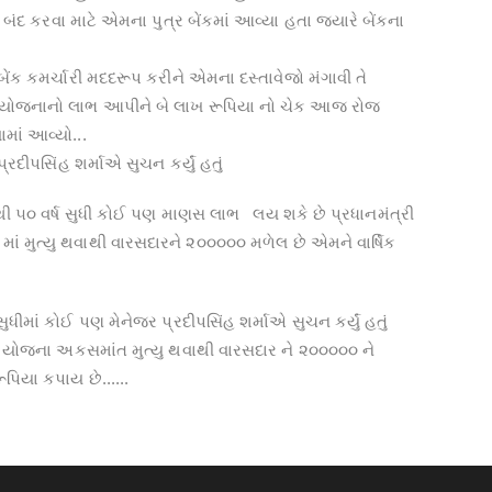
તા બંદ કરવા માટે એમના પુત્ર બેંકમાં આવ્યા હતા જયારે બેંકના
ંક કમર્ચારી મદદરૂપ કરીને એમના દસ્તાવેજો મંગાવી તે
મો યોજનાનો લાભ આપીને બે લાખ રૂપિયા નો ચેક આજ રોજ
માં આવ્યો...
્રદીપસિંહ શર્માએ સુચન કર્યું હતું
 થી ૫૦ વર્ષ સુધી કોઈ પણ માણસ લાભ લય શકે છે પ્રધાનમંત્રી
ં મુત્યુ થવાથી વારસદારને ૨૦૦૦૦૦ મળેલ છે એમને વાર્ષિક
સુધીમાં કોઈ પણ મેનેજર પ્રદીપસિંહ શર્માએ સુચન કર્યું હતું
મા યોજના અકસમાંત મુત્યુ થવાથી વારસદાર ને ૨૦૦૦૦૦ ને
પિયા કપાય છે......