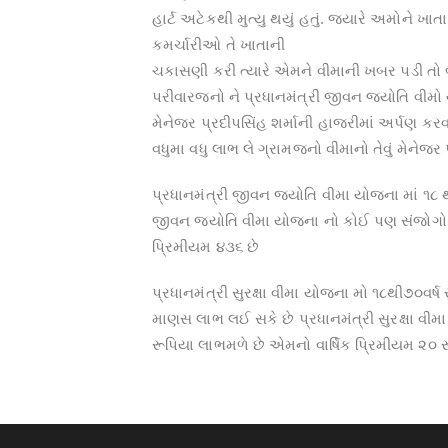
હાર્ટ અટેકથી મુત્યુ થયું હતું. જયારે અમોને ખા
કમર્ચારીઓ તે ખાતાની
ચકાસણી કરી ત્યારે એમને વીમાની ખબર પડી તો બે
પરીવારજનો ને પ્રધાનમંત્રી જીવન જ્યોતિ વી
મેનેજર પ્રદીપસિંહ શર્માની હાજરીમાં અર્પણ કરવા
વધુમા વધુ લાભ લે ગ્રામજનો વીમાનો તેવું મેનેજર પ
પ્રધાનમંત્રી જીવન જ્યોતિ વીમા યોજના માં ૧૮
જીવન જ્યોતિ વીમા યોજના નો કોઈ પણ સંજોગો મા
પ્રિમીયમ ૪૩૬ છે
પ્રધાનમંત્રી સુરક્ષા વીમા યોજના મો ૧૮થી૭૦વર્ષ 
માણસ લાભ લઈ સકે છે પ્રધાનમંત્રી સુરક્ષા વી
રૂપિયા લાભમળે છે એમનો વાર્ષિક પ્રિમીયમ ૨૦ રૂ