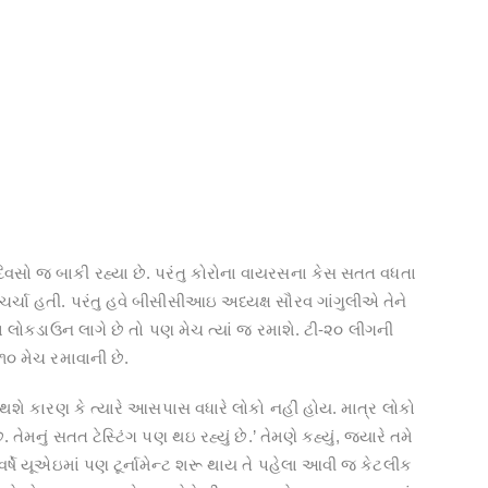
 જ બાકી રહ્યા છે. પરંતુ કોરોના વાયરસના કેસ સતત વધતા
્ચા હતી. પરંતુ હવે બીસીસીઆઇ અધ્યક્ષ સૌરવ ગાંગુલીએ તેને
ં જાે લોકડાઉન લાગે છે તો પણ મેચ ત્યાં જ રમાશે. ટી-૨૦ લીગની
૦ મેચ રમાવાની છે.
 થશે કારણ કે ત્યારે આસપાસ વધારે લોકો નહીં હોય. માત્ર લોકો
નું સતત ટેસ્ટિંગ પણ થઇ રહ્યું છે.’ તેમણે કહ્યું, જ્યારે તમે
ર્ષે યૂએઇમાં પણ ટૂર્નામેન્ટ શરૂ થાય તે પહેલા આવી જ કેટલીક