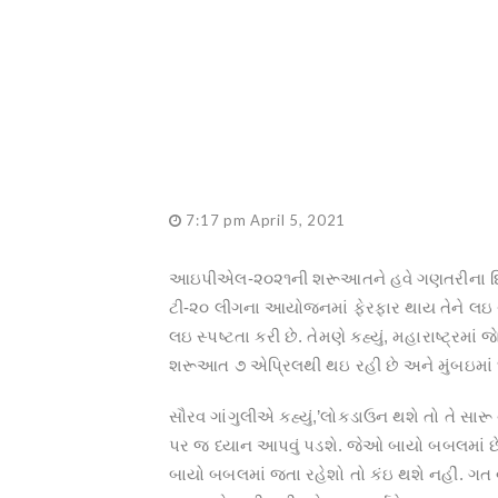
7:17 pm April 5, 2021
આઇપીએલ-૨૦૨૧ની શરૂઆતને હવે ગણતરીના દિવસો
ટી-૨૦ લીગના આયોજનમાં ફેરફાર થાય તેને લઇ ચર
લઇ સ્પષ્ટતા કરી છે. તેમણે કહ્યું, મહારાષ્ટ્રમા
શરૂઆત ૭ એપ્રિલથી થઇ રહી છે અને મુંબઇમાં ૧
સૌરવ ગાંગુલીએ કહ્યું,’લોકડાઉન થશે તો તે સારૂ
પર જ ધ્યાન આપવું પડશે. જેઓ બાયો બબલમાં છે. તેમ
બાયો બબલમાં જતા રહેશો તો કંઇ થશે નહીં. ગત વ