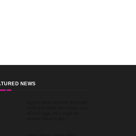
ATURED NEWS
મહુવાના જાગૃત સરપંચની જાગૃતતાથી
વેપારી મંડળ તેમજ ગ્રામ પંચાયત દ્વારા
શનિ-રવિ મહુવા ટાઉન સંપૂર્ણ બંધ
રાખવાનો લેવાયો નિર્ણય
વલસાડ જિલ્લા પ્રભારી સચિવ