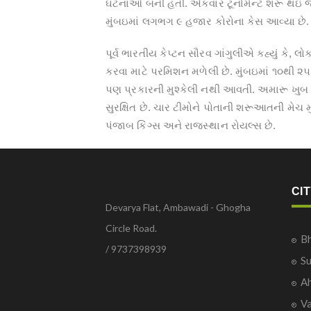
ઘટનાઓ બની હતી. એકવાર ટૂર્નામેન્ટ શરૂ થઇ 
મુંબઇમાં લગભગ ૯ હજાર કોરોના કેસ આવ્યા છે.
પૂર્વ ભારતીય કેપ્ટન સૌરવ ગાંગુલીએ કહ્યું કે
કરવા માટે પરમિશન મળેલી છે. મુંબઇમાં ૧૦થી ૨૫
પણ પ્રકારની મુશ્કેલી નથી આવતી. અમારૂ ખુબ જ સુ
સુરક્ષિત છે. ચાર ટીમોને પોતાની શરૂઆતની મેચ મુંબ
પંજાબ કિંગ્સ અને રાજસ્થાન રોયલ્સ છે.
CI
Devarya Flat, Ambawadi - Ghogha
Circle Road.
B
/ 9737398939
Su
A
V