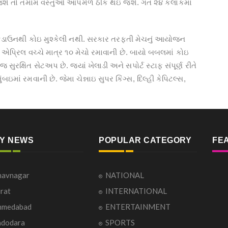
જશે તો તમામ વસ્તુઓ આપમેળે ઠીક થઇ જશે. ગત ૨૪ કલાકમાં
, લોકડાઉનથી કોઇ મુશ્કેલી નથી. સરકાર તરફતી મેચનું આયોજન
 એપ્રિલ વચ્ચે માત્ર ૧૦ મેચો રમાવાની છે. બાયો બબલમાં કોઇ
રક્ષિત સેટઅપ છે. જ્યાં ખેલાડી અને સપોર્ટ સ્ટાફ સંપૂર્ણ રીતે
ઇમાં રમવાની છે. જેમા ચેન્નાઇ સુપર કિંગ્સ, દિલ્હી કેપિટલ્સ,
TY NEWS
POPULAR CATEGORY
FE
havnagar
NATIONAL
rat
INTERNATIONAL
hmedabad
ENTERTAINMENT
adodara
SPORTS