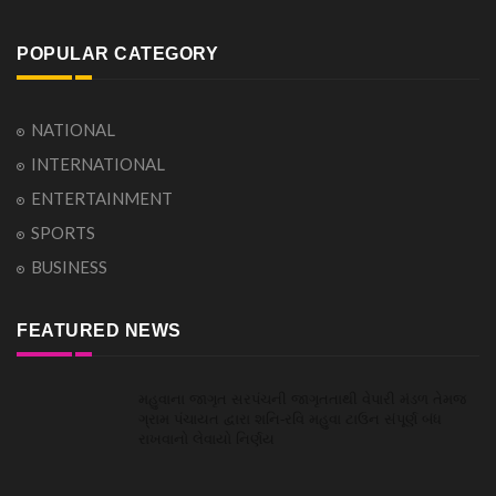
POPULAR CATEGORY
NATIONAL
INTERNATIONAL
ENTERTAINMENT
SPORTS
BUSINESS
FEATURED NEWS
મહુવાના જાગૃત સરપંચની જાગૃતતાથી વેપારી મંડળ તેમજ
ગ્રામ પંચાયત દ્વારા શનિ-રવિ મહુવા ટાઉન સંપૂર્ણ બંધ
રાખવાનો લેવાયો નિર્ણય