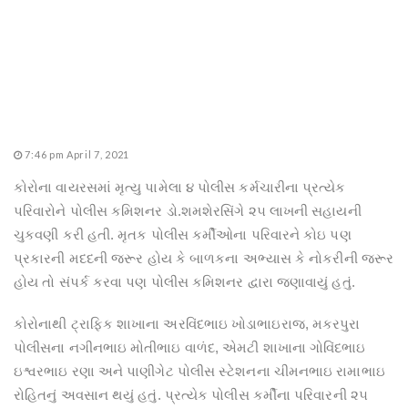
7:46 pm April 7, 2021
કોરોના વાયરસમાં મૃત્યુ પામેલા ૪ પોલીસ કર્મચારીના પ્રત્યેક
પરિવારોને પોલીસ કમિશનર ડો.શમશેરસિંગે ૨૫ લાખની સહાયની
ચુકવણી કરી હતી. મૃતક પોલીસ કર્મીઓના પરિવારને કોઇ પણ
પ્રકારની મદદની જરૂર હોય કે બાળકના અભ્યાસ કે નોકરીની જરૂર
હોય તો સંપર્ક કરવા પણ પોલીસ કમિશનર દ્વારા જણાવાયું હતું.
કોરોનાથી ટ્રાફિક શાખાના અરવિંદભાઇ ખોડાભાઇરાજ, મકરપુરા
પોલીસના નગીનભાઇ મોતીભાઇ વાળંદ, એમટી શાખાના ગોવિંદભાઇ
ઇશ્વરભાઇ રણા અને પાણીગેટ પોલીસ સ્ટેશનના ચીમનભાઇ રામાભાઇ
રોહિતનું અવસાન થયું હતું. પ્રત્યેક પોલીસ કર્મીના પરિવારની ૨૫