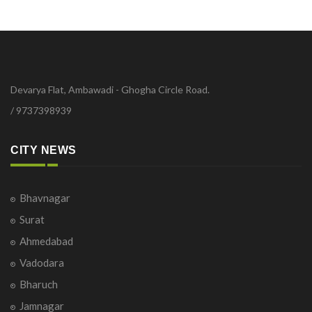
Devarya Flat, Ambawadi - Ghogha Circle Road.
/ 9737398939
CITY NEWS
Bhavnagar
Surat
Ahmedabad
Vadodara
Bharuch
Jamnagar