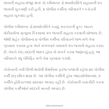
લાખની સહાય મંજૂર થતાં પો.કમિશનર ડો.શમશેરસિંગે સહાયની ૨૫
લાખની ચુકવણી કરી હતી. ૪ પોલીસ કર્મીના પરિવારને ૧ કરોડની
સહાય ચૂકવાઇ હતી.
પોલીસ કમિશનર ડો.શમશેરસિંગે કહ્યું, સરકારની ફ્ર્‌ન્ટ લાઇન
વોરીયર્સના મૃત્યુના કિસ્સામાં ૨૫ લાખની સહાય કરવાની યોજના છે,
જેથી શહેર પોલીસના ૪ પોલીસ કર્મીના પરિવારને લાભ મળે તેવા
પ્રયાસ કરાયા હતા અને મંગળવારે તમામને ૨૫ લાખની સહાય કરાઇ
છે. તેમને કોઇ મદદની જરૂર હોય તો સંપર્ક કરવા જણાવ્યું હતું. આ
પરિવારને વધુ બેનિફિટ મળે તેવા પ્રયાસ કરાશે.
કોરોનાની નવી ઊભી થયેલી સ્થિતિમાં ફરજ બજાવી રહેલા ૪૦ પોલીસ
કર્મી સંક્રમિત થયા છે. આ પોલીસ કર્મીની હોમ આઇસોલેશનમાં, ૨
કર્મીને હોસ્પિટલમાં સારવાર અપાઇ રહી છે. કોરોનાની કામગીરી કરતા
પોલીસ કર્મીઓને મદદની ખાતરી અપાઇ છે.
- Advertisement -