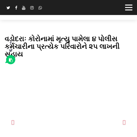
વડોદરાઃ કોરોનામાં મૃત્યુ પામેલા ૪ પોલીસ
કર્મચારીના પ્રત્યેક પરિવારોને ૨૫ લાખની
સહાય
Previous
Next