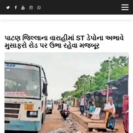
પાટણ જિલ્લાના વારાહીમાં ST ડેપોના અભાવે
મુસાફરો રોડ પર ઉભા રહેવા મજબૂર
Previous
Next