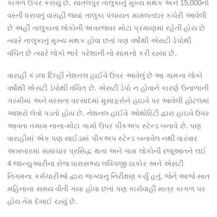
કાગળ ઉપર કરાયું છે. સાંતલપુર તાલુકાનું મુખ્ય મથક અને 15,000ની
વસ્તી ધરાવતું વારાહી જ્યાં તાલુકા પંચાયત મામલતદાર કચેરી આવેલી
છે અહીં તાલુકાના લોકોની અવરજવર મોટા પ્રમાણમાં રહેતી હોય છે
ત્યારે તાલુકાનું મુખ્ય મથક હોવા છતાં પણ વર્ષોથી એસટી ડેપોથી
વંચિત છે ત્યારે લોકો ભારે પરેશાની નો સામનો કરી રહ્યા છે.
વારાહી કંડલા દિલ્હી નેશનલ હાઈવે ઉપર આવેલું છે આ ગામના લોકો
વર્ષોથી એસટી ડેપોથી વંચિત છે. એસટી ડેપો ન હોવાને કારણે ઉનાળાની
ગરમીમાં અને વરસતા વરસાદમાં મુસાફરોને હાઇવે પર આવેલી હોટલમાં
આશરો લેવો પડતો હોય છે. નેશનલ હાઈવે ઓથોરિટી દ્વારા હાઇવે ઉપર
આવતા તમામ નાના-મોટા ગામો ઉપર પીકઅપ સ્ટેન્ડ બનાવે છે. પણ
વારાહીમાં એક પણ સાઈડમાં પીકઅપ સ્ટેન્ડ બનાવેલ નથી વારંવાર
અખબારમાં સમાચાર પ્રસિદ્ધ થતા અને ગામ લોકોની રજૂઆતને લઈ
4 જાન્યુઆરીના રોજ ધારાસભ્ય લવિંગજી ઠાકોર અને એસટી
નિગમના કર્મચારીઓ દ્વારા જગ્યાનુ નિરીક્ષણ કર્યું હતું. જેને આજે સાત
મહિનાના સમય વીતી ગયા હોવા છતાં પણ કાર્યવાહી માત્ર કાગળ પર
હોય તેમ દેખાઈ રહ્યું છે.