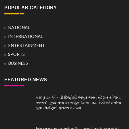
POPULAR CATEGORY
NATIONAL
INTERNATIONAL
ENTERTAINMENT
SPORTS
BUSINESS
FEATURED NEWS
વડાપ્રધાનએ નવી દિલ્હીથી અમૃત ભારત સ્ટેશન યોજના
અન્વયે ગુજરાતનાં ૨૧ સહિત દેશનાં ૫૦૮ રેલ્વે સ્ટેશનોના
પુનઃ નિર્માણનો પ્રારંભ કરાવ્યો
વિરાટનગર-ઓઢવ ખાતે શહીદયાત્રામાં પ્રચંડ જનમેદની