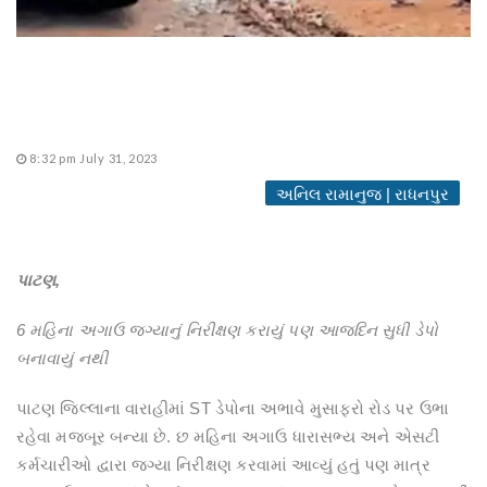
8:32 pm July 31, 2023
અનિલ રામાનુજ | રાધનપુર
પાટણ,
6 મહિના અગાઉ જગ્યાનું નિરીક્ષણ કરાયું પણ આજદિન સુધી ડેપો
બનાવાયું નથી
પાટણ જિલ્લાના વારાહીમાં ST ડેપોના અભાવે મુસાફરો રોડ પર ઉભા
રહેવા મજબૂર બન્યા છે. છ મહિના અગાઉ ધારાસભ્ય અને એસટી
કર્મચારીઓ દ્વારા જગ્યા નિરીક્ષણ કરવામાં આવ્યું હતું પણ માત્ર