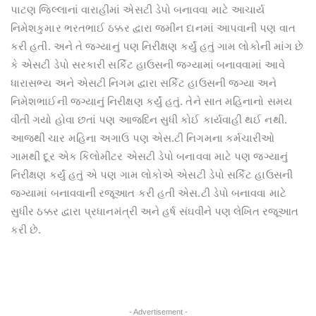
પાટણ જિલ્લાનાં વારાહીમાં એસટી ડેપો બનાવવા માટે આચાર્ય
નિમેશકુમાર ભરતભાઈ ઠક્કર દ્વારા જમીન દાનમાં આપવાની પણ વાત
કરી હતી. અને તે જગ્યાનું પણ નિરીક્ષણ કર્યું હતું ગામ લોકોની માંગ છે
કે એસટી ડેપો સરકારી સર્કિટ હાઉસની જગ્યામાં બનાવવામાં આવે
ધારાસભ્ય અને એસટી નિગમ દ્વારા સર્કિટ હાઉસની જગ્યા અને
નિમેશભાઈની જગ્યાનું નિરીક્ષણ કર્યું હતું. તેને સાત મહિનાનો સમય
વીતી ગયો હોવા છતાં પણ આજદિન સુધી કોઈ કાર્યવાહી થઈ નથી.
આજથી ચાર મહિના અગાઉ પણ એસ.ટી નિગમના કર્મચારીઓ
ગામથી દૂર એક કિલોમીટર એસટી ડેપો બનાવવા માટે પણ જગ્યાનું
નિરીક્ષણ કર્યું હતું એ પણ ગામ લોકોએ એસટી ડેપો સર્કિટ હાઉસની
જગ્યામાં બનાવવાની રજૂઆત કરી હતી એસ.ટી ડેપો બનાવવા માટે
સુધીર ઠક્કર દ્વારા પ્રધાનમંત્રી અને હર્ષ સંઘવીને પણ લેખિત રજૂઆત
કરી છે.
- Advertisement -