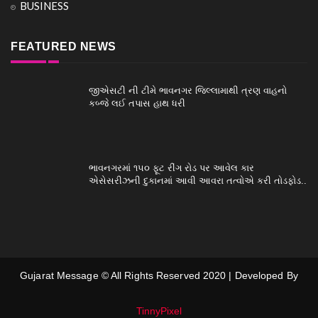
BUSINESS
FEATURED NEWS
જીએસટી ની ટીમે ભાવનગર જિલ્લામાથી ત્રણ વાહનો
કબ્જે લઈ તપાસ હાથ ધરી
ભાવનગરમાં ૧૫૦ ફૂટ રીંગ રોડ પર આવેલ કાર
એસેસરીઝની દુકાનમાં આવી આવરા તત્વોએ કરી તોડફોડ..
Gujarat Message © All Rights Reserved 2020 | Developed By
TinnyPixel