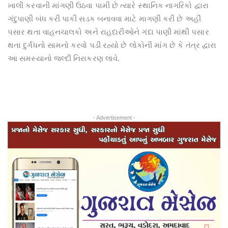
ખાલી કરવાની માંગણી ઉઠવા પામી છે ત્યારે સ્થાનિક નાગરિકો દ્વારા
ગંદુપાણી બંધ કરી પાકી સડક બનાવવા માટે માગણી કરી છે અહીં
પસાર થતા વાહનચાલકો અને રાહદારીઓને ગંદા પાણી માંથી પસાર
થતા દુર્ગંધનો સામનો કરવો પડી રહ્યો છે લોકોની માંગ છે કે તંત્ર દ્વારા
આ સમસ્યાનો જલ્દી નિરાકરણ લાવે.
- Advertisement -
Previous
Next