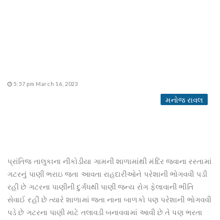
5:57 pm March 16, 2023
મનોજ રાવલ
પ્રાંતિજ તાલુકાના નીકોડીયા ગામની શાળામાંથી મંદિર જવાના રસ્તામાં
ગટરનું પાણી ભરાઇ જતા આવતા રાહદારીઓને પરેશાની ભોગવવી પડી
રહી છે ગટરના પાણીની દુર્ગંધથી પાણી જન્ય રોગ ફેલાવાની ભીતિ
સેવાઈ રહી છે ત્યારે શાળામાં જતા નાના બાળકો પણ પરેશાની ભોગવવી
પડે છે ગટરના પાણી માટે તલાવડી બનાવવામાં આવી છે તે પણ ભરતા