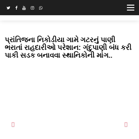
પ્રાંતિજના નિકોડીયા ગામે ગટરનું પાણી
ભરાતાં રાહદારીઓ પરેશાન: ગંદુપાણી બંધ કરી
પાકી સડક બનાવવા સ્થાનિકોની માંગ..
Previous
Next