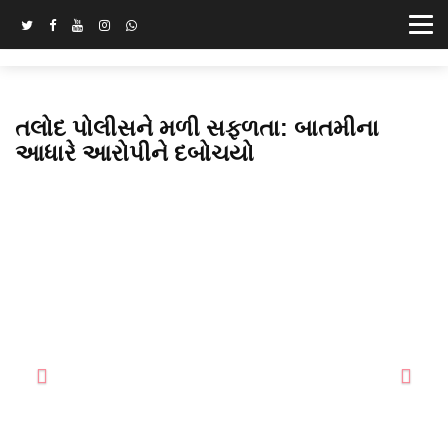
તલોદ પોલીસને મળી સફળતા: બાતમીના
આધારે આરોપીને દબોચયો
Previous
Next