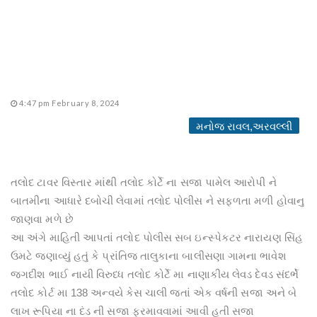
4:47 pm February 8, 2024
મનોજ રાવલ,અરવલ્લી
તલોદ ટાવર વિસ્તાર માંથી તલોદ કોર્ટે ના સજા પામેલ આરોપી ને
બાતમીના આધારે દબોચી લેવામાં તલોદ પોલીસ ને સફળતા મળી હોવાનુ
જાણવા મળે છે
આ અંગે માહિતી આપતાં તલોદ પોલીસ સબ ઇન્સ્પેકટર નારાયણ સિંહ
ઉમટે જણાવ્યું હતું કે પ્રાંતિજ તાલુકાના બાલીસણા ગામના ભાવેશ
જગદીશ ભાઈ નાયી વિરુધ્ધ તલોદ કોર્ટે મા નાણાકીય લેવડ દેવડ સંદર્ભે
તલોદ કોર્ટ મા 138 અન્વયે કેસ ચાલી જતાં એક વર્ષની સજા અને બે
લાખ રૂપિયા ના દંડ ની સજા ફરમાવવામાં આવી હતી સજા