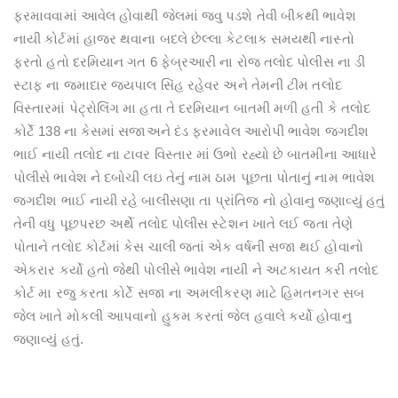
ફરમાવવામાં આવેલ હોવાથી જેલમાં જવુ પડશે તેવી બીકથી ભાવેશ
નાયી કોર્ટમાં હાજર થવાના બદલે છેલ્લા કેટલાક સમયથી નાસ્તો
ફરતો હતો દરમિયાન ગત 6 ફેબ્રઆરી ના રોજ તલોદ પોલીસ ના ડી
સ્ટાફ ના જમાદાર જયપાલ સિંહ રહેવર અને તેમની ટીમ તલોદ
વિસ્તારમાં પેટ્રોલિંગ મા હતા તે દરમિયાન બાતમી મળી હતી કે તલોદ
કોર્ટે 138 ના કેસમાં સજાઅને દંડ ફરમાવેલ આરોપી ભાવેશ જગદીશ
ભાઈ નાયી તલોદ ના ટાવર વિસ્તાર માં ઉભો રહ્યો છે બાતમીના આધારે
પોલીસે ભાવેશ ને દબોચી લઇ તેનું નામ ઠામ પૂછતા પોતાનું નામ ભાવેશ
જગદીશ ભાઈ નાયી રહે બાલીસણા તા પ્રાંતિજ નો હોવાનુ જણાવ્યું હતું
તેની વધુ પૂછપરછ અર્થે તલોદ પોલીસ સ્ટેશન ખાતે લઈ જતા તેણે
પોતાને તલોદ કોર્ટમાં કેસ ચાલી જતાં એક વર્ષની સજા થઈ હોવાનો
એકરાર કર્યો હતો જેથી પોલીસે ભાવેશ નાયી ને અટકાયત કરી તલોદ
કોર્ટ મા રજુ કરતા કોર્ટે સજા ના અમલીકરણ માટે હિમતનગર સબ
જેલ ખાતે મોકલી આપવાનો હુકમ કરતાં જેલ હવાલે કર્યો હોવાનુ
જણાવ્યું હતું.